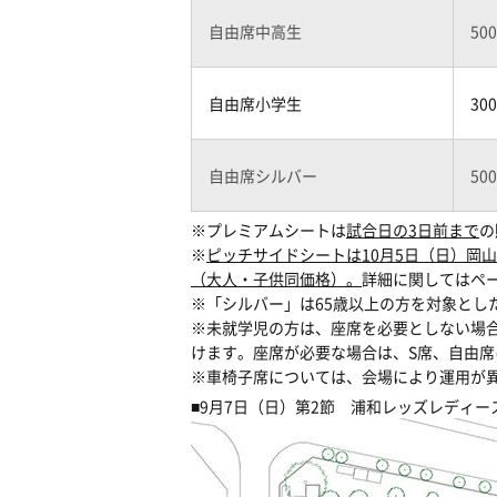
自由席中高生
50
自由席小学生
30
自由席シルバー
50
※プレミアムシートは
試合日の3日前まで
の
※
ピッチサイドシートは10月5日（日）岡山湯
（大人・子供同価格）。
詳細に関してはペ
※「シルバー」は65歳以上の方を対象とし
※未就学児の方は、座席を必要としない場合
けます。座席が必要な場合は、S席、自由
※車椅子席については、会場により運用が
■9月7日（日）第2節 浦和レッズレディー