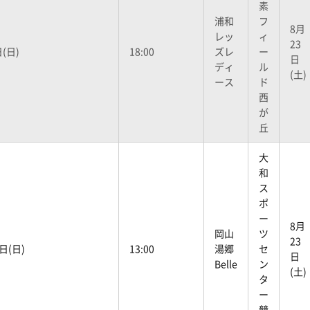
素
浦和
フ
8月
レッ
ィ
23
(日)
18:00
ズレ
ー
日
ディ
ル
(土)
ース
ド
西
が
丘
大
和
ス
ポ
ー
8月
岡山
ツ
23
日(日)
13:00
湯郷
セ
日
Belle
ン
(土)
タ
ー
競