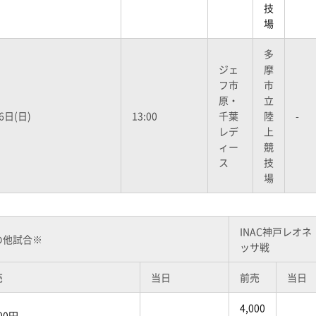
技
場
多
ジェ
摩
フ市
市
原・
立
6日(日)
13:00
千葉
陸
-
レデ
上
ィー
競
ス
技
場
INAC神戸レオネ
の他試合※
ッサ戦
売
当日
前売
当日
4,000
500円
-
-