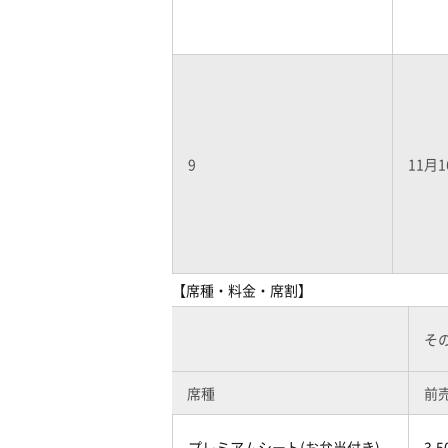
9
11月1
【席種・料金・席割】
そ
席種
前
プレミアムシート(お弁当付き)
3,