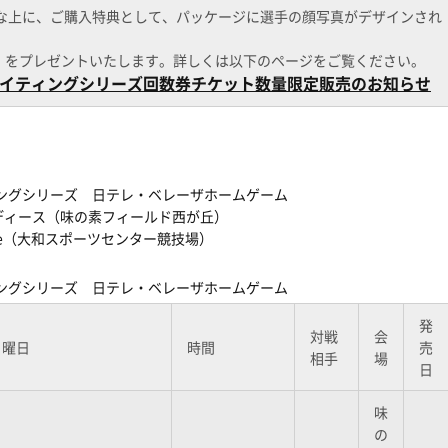
な上に、ご購入特典として、パッケージに選手の顔写真がデザインされ
」
をプレゼントいたします。詳しくは以下のページをご覧ください。
キサイティングシリーズ回数券チケット数量限定販売のお知らせ
ィングシリーズ 日テレ・ベレーザホームゲーム
ズレディース（味の素フィールド西が丘）
Belle（大和スポーツセンター競技場）
ィングシリーズ 日テレ・ベレーザホームゲーム
発
対戦
会
・曜日
時間
売
相手
場
日
味
の