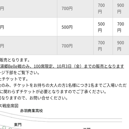
700
900
0円
700円
円
円
500
700
0円
500円
円
円
700
900
0円
700円
円
円
販売となります。
郷Belle戦のみ、100席限定、10月3日（金）までの販売となります
ージ下部をご覧下さい。
たチケットです。
のみ、チケットをお持ちの大人の方1名様につき1名までご入場いただ
席に関わらずチケットが必要となりますのでご了承ください。
異なりますので、お問い合せください。
ス戦座席図