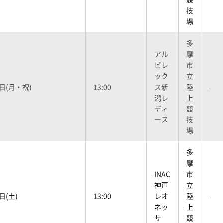
技
場
多
アル
摩
ビレ
市
ック
立
3日(月・祝)
13:00
ス新
陸
-
潟レ
上
ディ
競
ース
技
場
多
摩
INAC
市
神戸
立
日(土)
13:00
レオ
陸
-
ネッ
上
サ
競