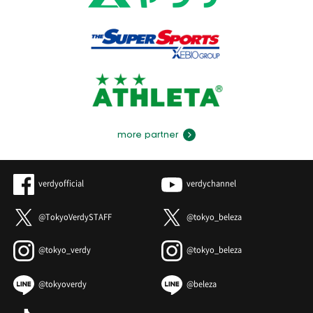
more partner
verdyofficial
verdychannel
@TokyoVerdySTAFF
@tokyo_beleza
@tokyo_verdy
@tokyo_beleza
@tokyoverdy
@beleza