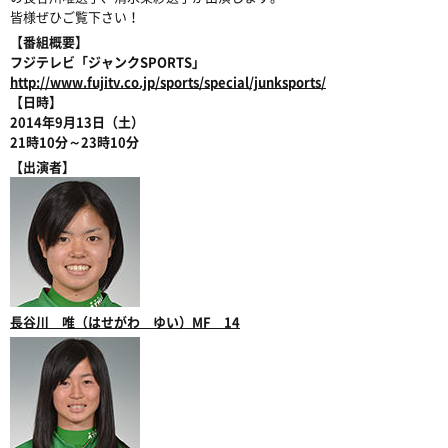
皆様ぜひご覧下さい！
【番組概要】
フジテレビ「ジャンクSPORTS」
http://www.fujitv.co.jp/sports/special/junksports/
【日時】
2014年9月13日（土）
21時10分～23時10分
【出演者】
長谷川 唯（はせがわ ゆい）MF 14