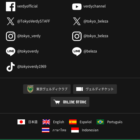
verdyofficial
verdychannel
@TokyoVerdySTAFF
@tokyo_beleza
@tokyo_verdy
@tokyo_beleza
@tokyoverdy
@beleza
@tokyoverdy1969
東京ヴェルディクラブ
ヴェルディチケット
ONLINE STORE
日本語
English
Español
Português
ภาษาไทย
Indonesian