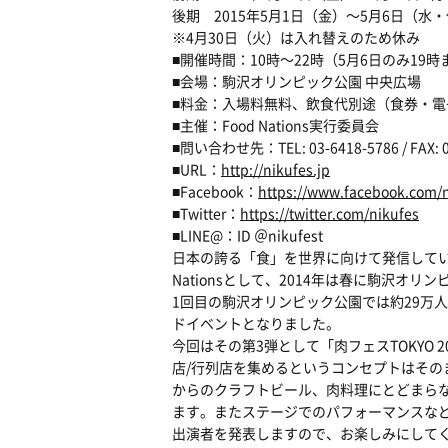
後期 2015年5月1日（金）〜5月6日（水
※4月30日（火）は入れ替えのため休み
■開催時間：10時〜22時（5月6日のみ19時
■会場：駒沢オリンピック公園 中央広場
■料金：入場料無料、飲食代別途（食券・電
■主催：Food Nations実行委員会
■問い合わせ先：TEL: 03-6418-5786 / FAX: 03
■URL：
http://nikufes.jp
■Facebook：
https://www.facebook.com/
■Twitter：
https://twitter.com/nikufes
■LINE@：ID ＠nikufest
日本の誇る「食」を世界に向けて発信していくイ
Nationsとして、2014年は春に駒沢
1回目の駒沢オリンピック公園では約29万
ドイベントとなりました。
今回はその第3弾として「肉フェスTOKYO 
店/行列店を集めるというコンセプトはそ
からのクラフトビール、肉料理にとどまら
ます。またステージでのパフォーマンスな
出演者を発表しますので、お楽しみにして