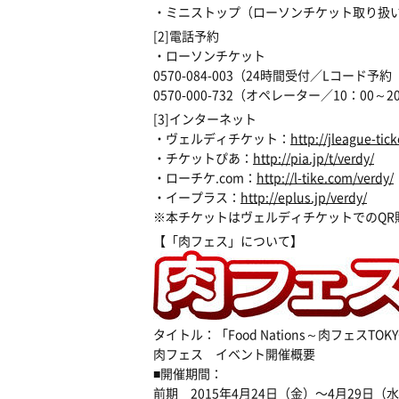
・ミニストップ（ローソンチケット取り扱い）
[2]電話予約
・ローソンチケット
0570-084-003（24時間受付／Lコード予
0570-000-732（オペレーター／10：00～2
[3]インターネット
・ヴェルディチケット：
http://jleague-tick
・チケットぴあ：
http://pia.jp/t/verdy/
・ローチケ.com：
http://l-tike.com/verdy/
・イープラス：
http://eplus.jp/verdy/
※本チケットはヴェルディチケットでのQ
【「肉フェス」について】
タイトル：「Food Nations～肉フェスTOKY
肉フェス イベント開催概要
■開催期間：
前期 2015年4月24日（金）〜4月29日（