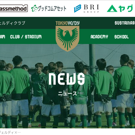
ェルディクラブ
SUSTAINAB
EAM
CLUB / STADIUM
ACADEMY
SCHOOL
NEWS
ニュース
5/6(水・振)千葉戦「東京ヴェルディ×肉フェス」コラボTシャツチケット発売のお知らせ