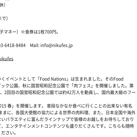
・休）
まで）
子マネー）※食券は1枚700円。
-6418-8484 Mail: info@nikufes.jp
nikufes
ベントとして「Food Nations」は生まれました。そのFood
オリンピック公園、秋に国営昭和記念公園で「肉フェス」を開催しました。第
人、2回目の国営昭和記念公園では約42万人を動員し、国内最大級のフー
2015 春」を開催します。 普段なかなか食べに行くことの出来ない有名
のままに、各国大使館の協力による世界の肉料理、また、日本全国や海外
ないバラエティに富んだラインナップで皆様のお越しをお待ちしており
ど、エンタテインメントコンテンツも盛りだくさんです。こちらも随時
ください。