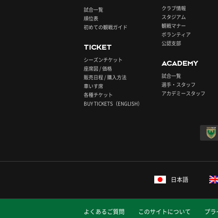
クラブ情報
試合一覧
スタジアム
順位表
観戦マナー
初めての観戦ガイド
ボランティア
公認支部
TICKET
シーズンチケット
ACADEMY
座席図 / 価格
試合一覧
販売日程 / 購入方法
選手・スタッフ
車いす席
アカデミースタッフ
各種チケット
BUY TICKETS（ENGLISH）
日本語
よくあるご質問
このサイトについて
プラ