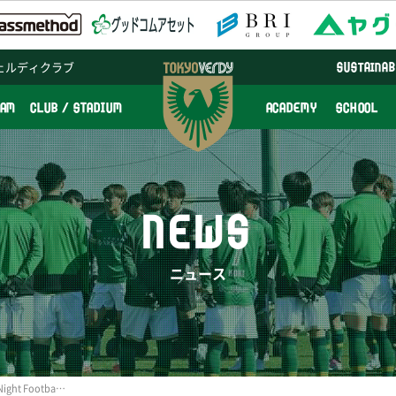
ェルディクラブ
SUSTAINAB
EAM
CLUB / STADIUM
ACADEMY
SCHOOL
NEWS
ニュース
3/16(月)「Verdy Monday Night Football～ガチでやります、個人サッカー～」中止