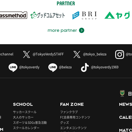
PARTNER
more partner
ychannel
@TokyoVerdySTAFF
@tokyo_beleza
@to
@tokyoverdy
@beleza
@tokyoverdy1969
日
SCHOOL
FAN ZONE
NEW
サッカースクール
ファンクラブ
録
大人のサッカー
FC会員専用コンテンツ
CALE
スポーツ＆SDGs普及活動
グッズ
スクールカレンダー
エンタメコンテンツ
UM
MATC