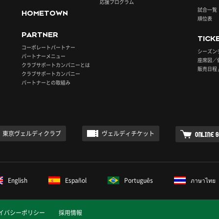
応援プログラム
試合一覧
HOMETOWN
順位表
PARTNER
TICK
コーポレートパートナー
シーズン
パートナーメニュー
座席図／
クラブサポートカンパニーとは
販売日程 
クラブサポートカンパニー
パートナーとの取組み
東京ヴェルディクラブ
ヴェルディチケット
ONLINE 
English
Español
Português
ภาษาไทย
イバシーポリシー
採用情報