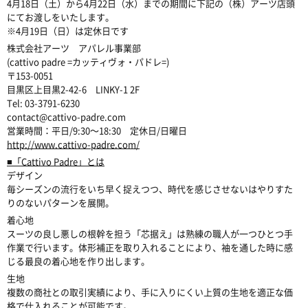
4月18日（土）から4月22日（水）までの期間に下記の（株）アーツ店頭
にてお渡しをいたします。
※4月19日（日）は定休日です
株式会社アーツ アパレル事業部
(cattivo padre =カッティヴォ・パドレ=)
〒153-0051
目黒区上目黒2-42-6 LINKY-1 2F
Tel: 03-3791-6230
contact@cattivo-padre.com
営業時間：平日/9:30〜18:30 定休日/日曜日
http://www.cattivo-padre.com/
■「Cattivo Padre」とは
デザイン
毎シーズンの流行をいち早く捉えつつ、時代を感じさせないはやりすた
りのないパターンを展開。
着心地
スーツの良し悪しの根幹を担う「芯据え」は熟練の職人が一つひとつ手
作業で行います。体形補正を取り入れることにより、袖を通した時に感
じる最良の着心地を作り出します。
生地
複数の商社との取引実績により、手に入りにくい上質の生地を適正な価
格で仕入れることが可能です。