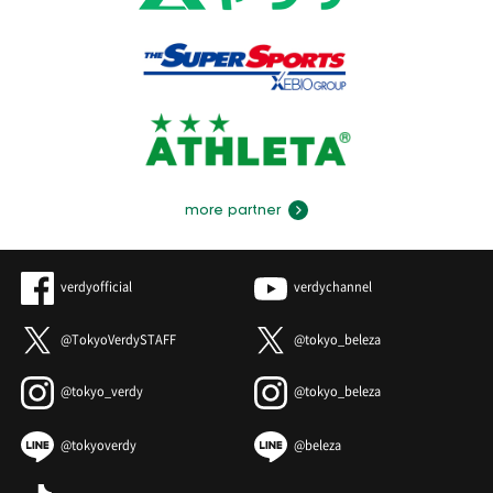
more partner
verdyofficial
verdychannel
@TokyoVerdySTAFF
@tokyo_beleza
@tokyo_verdy
@tokyo_beleza
@tokyoverdy
@beleza