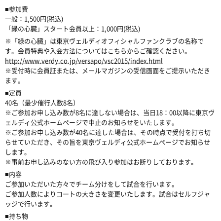
■参加費
一般：1,500円(税込)
「緑の心臓」スタート会員以上：1,000円(税込)
※「緑の心臓」は東京ヴェルディオフィシャルファンクラブの名称で
す。会員特典や入会方法についてはこちらからご確認ください。
http://www.verdy.co.jp/versapo/vsc2015/index.html
※受付時に会員証または、メールマガジンの受信画面をご提示いただき
ます。
■定員
40名（最少催行人数8名）
※ご参加お申し込み数が8名に達しない場合は、当日18：00以降に東京ヴ
ェルディ公式ホームページで中止のお知らせをいたします。
※ご参加お申し込み数が40名に達した場合は、その時点で受付を打ち切
らせていただき、その旨を東京ヴェルディ公式ホームページでお知らせ
します。
※事前お申し込みのない方の飛び入り参加はお断りしております。
■内容
ご参加いただいた方々でチーム分けをして試合を行います。
ご参加人数によりコートの大きさを変更いたします。試合はセルフジャ
ッジで行います。
■持ち物