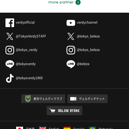
more partner
verdyofficial
verdychannel
@TokyoVerdySTAFF
@tokyo_beleza
@tokyo_verdy
@tokyo_beleza
@tokyoverdy
@beleza
@tokyoverdy1969
東京ヴェルディクラブ
ヴェルディチケット
ONLINE STORE
日本語
English
Español
Português