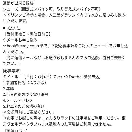
運動が出来る服装
シューズ（固定式スパイク可、取り替え式スパイク不可）
※ドリンクご持参の場合、人工芝グラウンド内では水かお茶のみお飲み
いただけます。
■申込方法
【受付開始日～開催日前日】
◇メールお申し込み
school@verdy.co.jp まで、下記必要事項をご記入の上メールでお申し込
みください。
（特に返信メールなどはお送り致しませんのでお申込後、当日ご来場く
ださい。）
[必要事項]
タイトル「（日付：●月●日）Over-40 Football参加申込」
1.参加者氏名（ふりがな）
2.年齢
3.当日連絡のつく電話番号
4.メールアドレス
5.お車でのご来場の有無
※必ず事前にご連絡ください。
※お車でお越しの際は、よみうりランドの駐車場をご利用ください。東
京ヴェルディクラブハウス敷地内の駐車場はご利用できません。
【開催日当日】