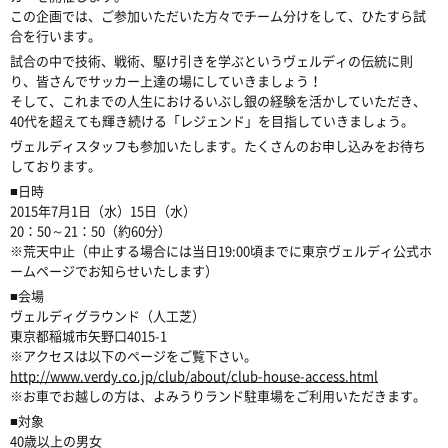
この企画では、ご参加いただいた方々でチーム分けをして、ひたすら試
合を行います。
試合の中で技術、戦術、駆け引きを学ぶというヴェルディの伝統に則
り、皆さんでサッカー上達の場にしていきましょう！
そして、これまでの人生におけるいぶし銀の経験を活かしていただき、
40代を超えても輝き続ける「レジェンド」を目指していきましょう。
ヴェルディスタッフも参加いたします。たくさんのお申し込みをお待ち
しております。
■日時
2015年7月1日（水）15日（水）
20：50～21：50（約60分）
※荒天中止（中止する場合には当日19:00頃までに東京ヴェルディ公式ホ
ームページでお知らせいたします）
■会場
ヴェルディグラウンド（人工芝）
東京都稲城市矢野口4015-1
※アクセスは以下のページをご覧下さい。
http://www.verdy.co.jp/club/about/club-house-access.html
※お車でお越しの方は、よみうりランド駐車場をご利用いただきます。
■対象
40歳以上の男女