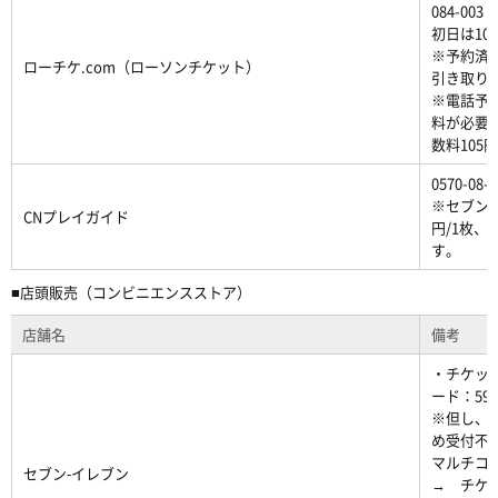
084-0
初日は10:
※予約済み
ローチケ.com（ローソンチケット）
引き取り
※電話予
料が必要
数料105円
0570-0
※セブン
CNプレイガイド
円/1枚、
す。
■店頭販売（コンビニエンスストア）
店舗名
備考
・チケット
ード：592
※但し、火
め受付不
マルチコ
セブン‐イレブン
→ チケ