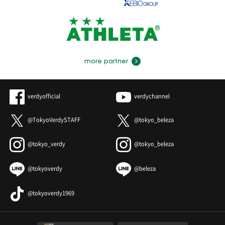
more partner
verdyofficial
verdychannel
@TokyoVerdySTAFF
@tokyo_beleza
@tokyo_verdy
@tokyo_beleza
@tokyoverdy
@beleza
@tokyoverdy1969