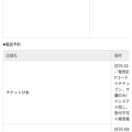
■電話予約
店舗名
備考
0570-
／発売初日
Pコード：5
※チケッ
ブン、サ
チケットぴあ
舗のみ）
※システ
※但し、火
受付不可
※発信者
0570-00