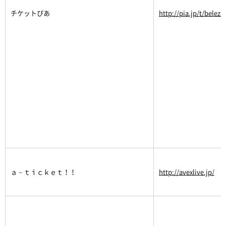
チケットぴあ
http://pia.jp/t/beleza
ａ－ｔｉｃｋｅｔ！！
http://avexlive.jp/