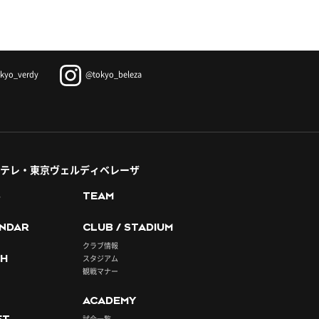
kyo_verdy
@tokyo_beleza
テレ・東京ヴェルディベレーザ
S
TEAM
NDAR
CLUB / STADIUM
クラブ情報
H
スタジアム
観戦マナー
ACADEMY
試合一覧