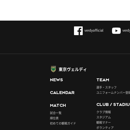
verdyofficial
verd
東京ヴェルディ
NEWS
TEAM
選手・スタッフ
CALENDAR
ユニフォームナンバー登
CLUB / STADI
MATCH
クラブ情報
試合一覧
スタジアム
順位表
観戦マナー
初めての観戦ガイド
ボランティア