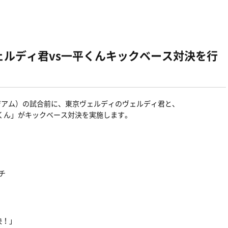
ヴェルディ君vs一平くんキックベース対決を行
タジアム）の試合前に、東京ヴェルディのヴェルディ君と、
くん」がキックベース対決を実施します。
ッチ
決！」