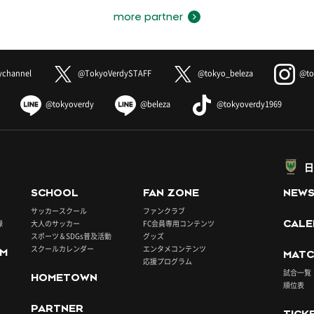
more partner
ychannel
@TokyoVerdySTAFF
@tokyo_beleza
@to
@tokyoverdy
@beleza
@tokyoverdy1969
日
SCHOOL
FAN ZONE
NEW
サッカースクール
ファンクラブ
録
大人のサッカー
FC会員専用コンテンツ
CALE
スポーツ＆SDGs普及活動
グッズ
スクールカレンダー
エンタメコンテンツ
UM
MATC
応援プログラム
試合一覧
HOMETOWN
順位表
PARTNER