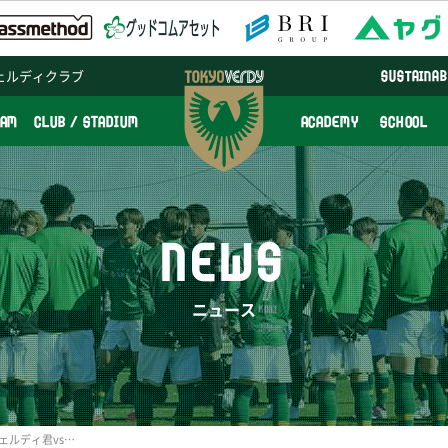
ェルディクラブ
SUSTAINAB
EAM
CLUB / STADIUM
ACADEMY
SCHOOL
NEWS
ニュース
8/23(日)愛媛戦試合前にヴェルディ君vs一平くんキックベース対決を行います