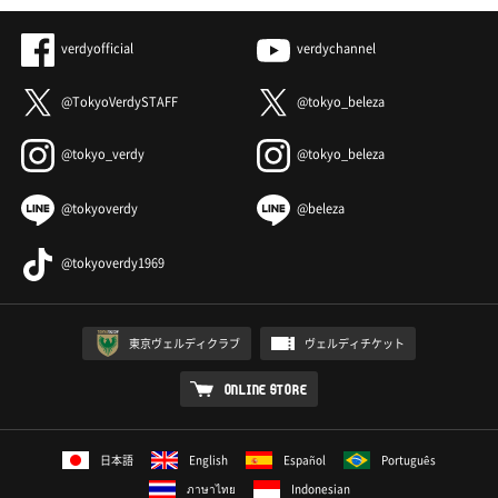
verdyofficial
verdychannel
@TokyoVerdySTAFF
@tokyo_beleza
@tokyo_verdy
@tokyo_beleza
@tokyoverdy
@beleza
@tokyoverdy1969
東京ヴェルディクラブ
ヴェルディチケット
ONLINE STORE
日本語
English
Español
Português
ภาษาไทย
Indonesian