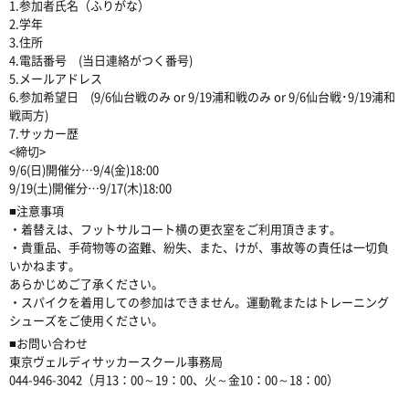
1.参加者氏名（ふりがな）
2.学年
3.住所
4.電話番号 (当日連絡がつく番号)
5.メールアドレス
6.参加希望日 (9/6仙台戦のみ or 9/19浦和戦のみ or 9/6仙台戦･9/19浦和
戦両方)
7.サッカー歴
<締切>
9/6(日)開催分…9/4(金)18:00
9/19(土)開催分…9/17(木)18:00
■注意事項
・着替えは、フットサルコート横の更衣室をご利用頂きます。
・貴重品、手荷物等の盗難、紛失、また、けが、事故等の責任は一切負
いかねます。
あらかじめご了承ください。
・スパイクを着用しての参加はできません。運動靴またはトレーニング
シューズをご使用ください。
■お問い合わせ
東京ヴェルディサッカースクール事務局
044-946-3042（月13：00～19：00、火～金10：00～18：00）