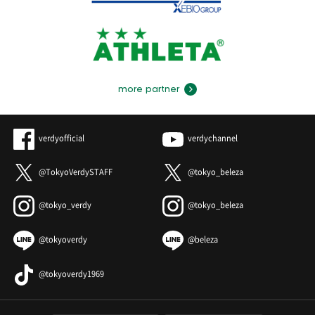
more partner
verdyofficial
verdychannel
@TokyoVerdySTAFF
@tokyo_beleza
@tokyo_verdy
@tokyo_beleza
@tokyoverdy
@beleza
@tokyoverdy1969