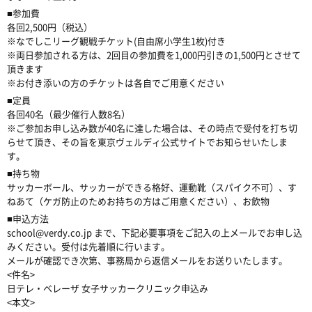
■参加費
各回2,500円（税込）
※なでしこリーグ観戦チケット(自由席小学生1枚)付き
※両日参加される方は、2回目の参加費を1,000円引きの1,500円とさせて
頂きます
※お付き添いの方のチケットは各自でご用意ください
■定員
各回40名（最少催行人数8名）
※ご参加お申し込み数が40名に達した場合は、その時点で受付を打ち切
らせて頂き、その旨を東京ヴェルディ公式サイトでお知らせいたしま
す。
■持ち物
サッカーボール、サッカーができる格好、運動靴（スパイク不可）、す
ねあて（ケガ防止のためお持ちの方はご用意ください）、お飲物
■申込方法
school@verdy.co.jp まで、下記必要事項をご記入の上メールでお申し込
みください。受付は先着順に行います。
メールが確認でき次第、事務局から返信メールをお送りいたします。
<件名>
日テレ・ベレーザ 女子サッカークリニック申込み
<本文>