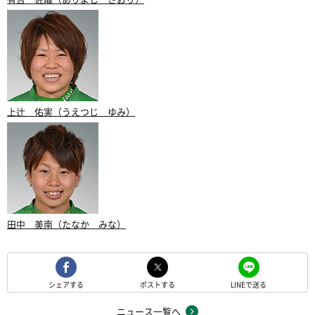
上辻 佑実（うえつじ ゆみ）
田中 美南（たなか みな）
シェアする
ポストする
LINEで送る
ニュース一覧へ