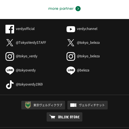
more partner
verdyofficial
verdychannel
@TokyoVerdySTAFF
@tokyo_beleza
@tokyo_verdy
@tokyo_beleza
@tokyoverdy
@beleza
@tokyoverdy1969
東京ヴェルディクラブ
ヴェルディチケット
ONLINE STORE