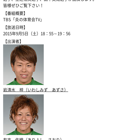
皆様ぜひご覧下さい！
【番組概要】
TBS「炎の体育会TV」
【放送日時】
2015年9月5日（土）18：55～19：56
【出演者】
岩清水 梓（いわしみず あずさ）
有吉 佐織（ありよし さおり）