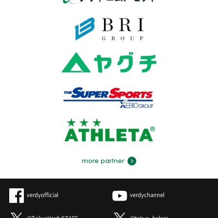
more partner
verdyofficial
verdychannel