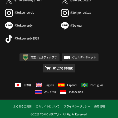
@TokyoVerdySTAFF
@tokyo_beleza
@tokyo_verdy
@tokyo_beleza
@tokyoverdy
@beleza
@tokyoverdy1969
東京ヴェルディクラブ
ヴェルディチケット
ONLINE STORE
日本語
English
Español
Português
ภาษาไทย
Indonesian
よくあるご質問
このサイトについて
プライバシーポリシー
採用情報
© 2026 TOKYO VERDY ,inc. All Rights Reserved.