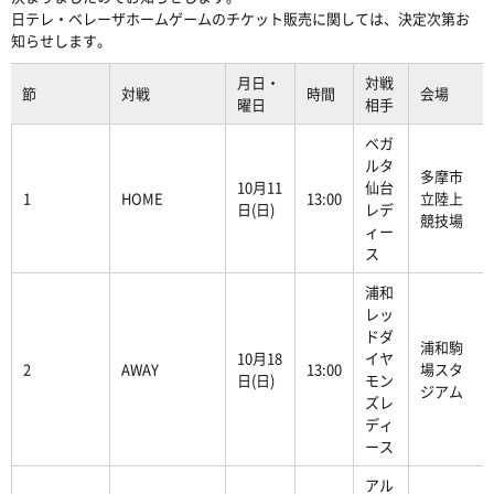
日テレ・ベレーザホームゲームのチケット販売に関しては、決定次第お
知らせします。
月日・
対戦
節
対戦
時間
会場
曜日
相手
ベガ
ルタ
多摩市
10月11
仙台
1
HOME
13:00
立陸上
日(日)
レデ
競技場
ィー
ス
浦和
レッ
ドダ
浦和駒
10月18
イヤ
2
AWAY
13:00
場スタ
日(日)
モン
ジアム
ズレ
ディ
ース
アル