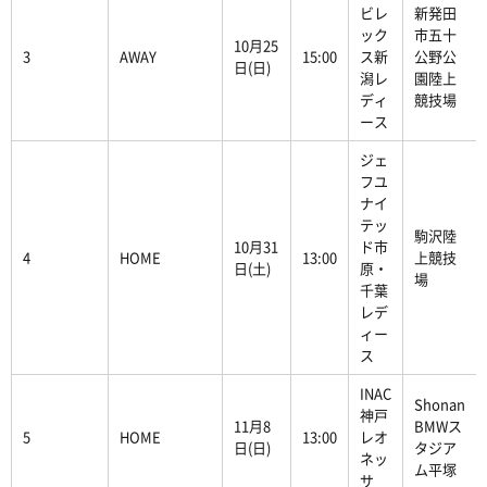
ビレ
新発田
ック
市五十
10月25
3
AWAY
15:00
ス新
公野公
日(日)
潟レ
園陸上
ディ
競技場
ース
ジェ
フユ
ナイ
テッ
駒沢陸
10月31
ド市
4
HOME
13:00
上競技
日(土)
原・
場
千葉
レデ
ィー
ス
INAC
Shonan
神戸
11月8
BMWス
5
HOME
13:00
レオ
日(日)
タジア
ネッ
ム平塚
サ