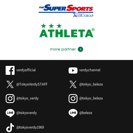
more partner
verdyofficial
verdychannel
@TokyoVerdySTAFF
@tokyo_beleza
@tokyo_verdy
@tokyo_beleza
@tokyoverdy
@beleza
@tokyoverdy1969