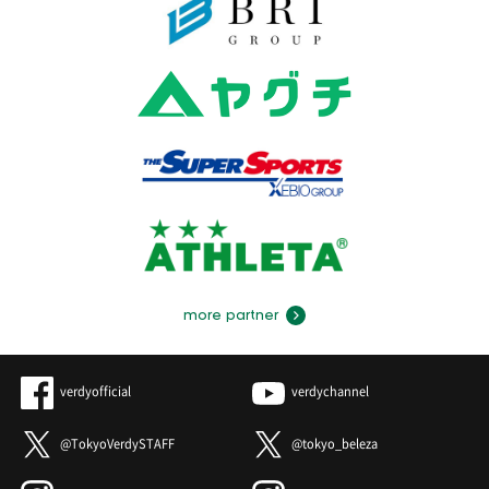
more partner
verdyofficial
verdychannel
@TokyoVerdySTAFF
@tokyo_beleza