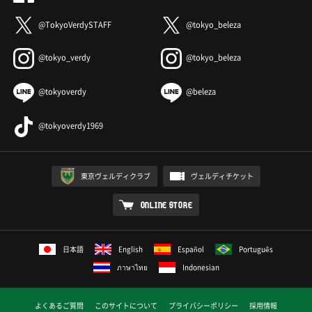
@TokyoVerdySTAFF
@tokyo_beleza
@tokyo_verdy
@tokyo_beleza
@tokyoverdy
@beleza
@tokyoverdy1969
東京ヴェルディクラブ
ヴェルディチケット
ONLINE STORE
日本語
English
Español
Português
ภาษาไทย
Indonesian
よくあるご質問
このサイトについて
プライバシーポリシー
採用情報