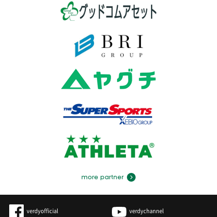
more partner
verdyofficial
verdychannel