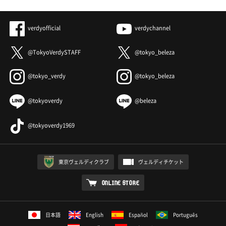
verdyofficial
verdychannel
@TokyoVerdySTAFF
@tokyo_beleza
@tokyo_verdy
@tokyo_beleza
@tokyoverdy
@beleza
@tokyoverdy1969
東京ヴェルディクラブ
ヴェルディチケット
ONLINE STORE
日本語
English
Español
Português