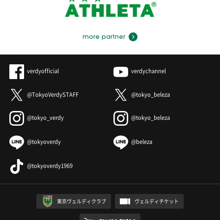
more partner
verdyofficial
verdychannel
@TokyoVerdySTAFF
@tokyo_beleza
@tokyo_verdy
@tokyo_beleza
@tokyoverdy
@beleza
@tokyoverdy1969
東京ヴェルディクラブ
ヴェルディチケット