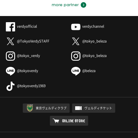
more partner
verdyofficial
verdychannel
@TokyoVerdySTAFF
@tokyo_beleza
@tokyo_verdy
@tokyo_beleza
@tokyoverdy
@beleza
@tokyoverdy1969
東京ヴェルディクラブ
ヴェルディチケット
ONLINE STORE