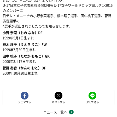
U-17日本女子代表直前合宿&FIFA U-17女子ワールドカップヨルダン2016
のメンバーに
日テレ・メニーナの小野奈菜選手、植木理子選手、田中桃子選手、菅野
奏音選手の
4選手が選出されましたのでお知らせします。
小野 奈菜（おの なな）DF
1999年5月1日生まれ
植木 理子（うえき りこ）FW
1999年7月30日生まれ
田中 桃子（たなか ももこ）GK
2000年3月17日生まれ
菅野 奏音（かんの おと）DF
2000年10月30日生まれ
シェアする
ポストする
LINEで送る
ニュース一覧へ