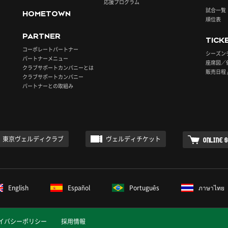
応援プログラム
試合一覧
HOMETOWN
順位表
PARTNER
TICK
コーポレートパートナー
シーズン
パートナーメニュー
座席図／
クラブサポートカンパニーとは
販売日程 
クラブサポートカンパニー
パートナーとの取組み
東京ヴェルディクラブ
ヴェルディチケット
ONLINE 
English
Español
Português
ภาษาไทย
イバシーポリシー
採用情報