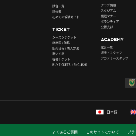
クラブ情報
試合一覧
スタジアム
順位表
観戦マナー
初めての観戦ガイド
ボランティア
公認支部
TICKET
シーズンチケット
ACADEMY
座席図 / 価格
試合一覧
販売日程 / 購入方法
選手・スタッフ
車いす席
アカデミースタッフ
各種チケット
BUY TICKETS（ENGLISH）
日本語
よくあるご質問
このサイトについて
プラ