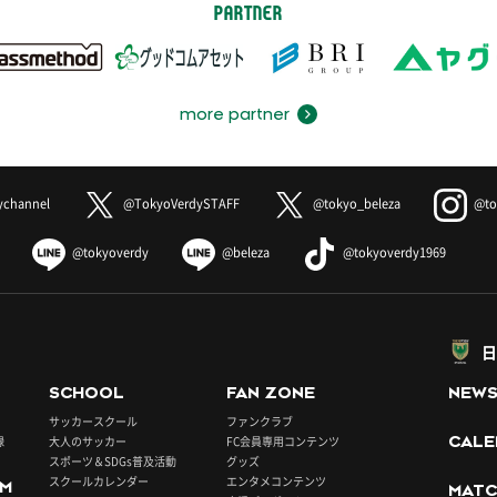
PARTNER
more partner
ychannel
@TokyoVerdySTAFF
@tokyo_beleza
@to
@tokyoverdy
@beleza
@tokyoverdy1969
日
SCHOOL
FAN ZONE
NEW
サッカースクール
ファンクラブ
録
大人のサッカー
FC会員専用コンテンツ
CALE
スポーツ＆SDGs普及活動
グッズ
スクールカレンダー
エンタメコンテンツ
UM
MATC