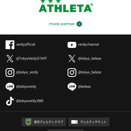
more partner
verdyofficial
verdychannel
@TokyoVerdySTAFF
@tokyo_beleza
@tokyo_verdy
@tokyo_beleza
@tokyoverdy
@beleza
@tokyoverdy1969
東京ヴェルディクラブ
ヴェルディチケット