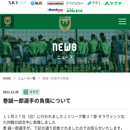
日テレ・
東京ベレーザ
NEWS
ニュース
HOME
ニュース一覧
巻誠一郎選手の負傷について
2011.11.30
クラブ
巻誠一郎選手の負傷について
１１月２７日（日）に行われましたＪ２リーグ第３７節 ギラヴァンツ北
九州戦の試合中に負傷しました
巻 誠一郎選手が、下記の通り診断されましたのでお知らせいたします。