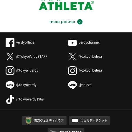
more partner
verdyofficial
verdychannel
@TokyoVerdySTAFF
@tokyo_beleza
@tokyo_verdy
@tokyo_beleza
@tokyoverdy
@beleza
@tokyoverdy1969
東京ヴェルディクラブ
ヴェルディチケット