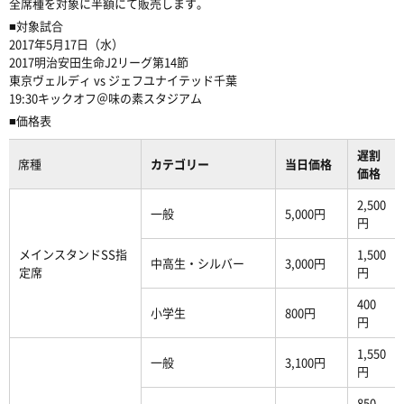
全席種を対象に半額にて販売します。
■対象試合
2017年5月17日（水）
2017明治安田生命J2リーグ第14節
東京ヴェルディ vs ジェフユナイテッド千葉
19:30キックオフ＠
味の素スタジアム
■価格表
遅割
席種
カテゴリー
当日価格
価格
2,500
一般
5,000円
円
メインスタンドSS指
1,500
中高生・シルバー
3,000円
定席
円
400
小学生
800円
円
1,550
一般
3,100円
円
850