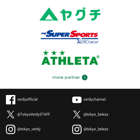
more partner
verdyofficial
verdychannel
@TokyoVerdySTAFF
@tokyo_beleza
@tokyo_verdy
@tokyo_beleza