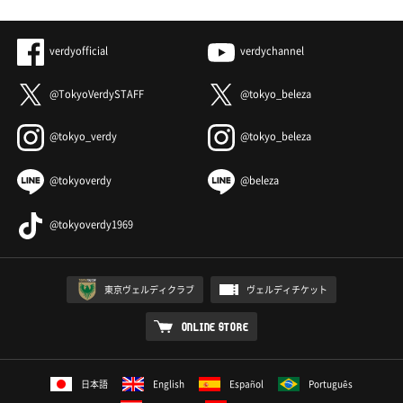
verdyofficial
verdychannel
@TokyoVerdySTAFF
@tokyo_beleza
@tokyo_verdy
@tokyo_beleza
@tokyoverdy
@beleza
@tokyoverdy1969
東京ヴェルディクラブ
ヴェルディチケット
ONLINE STORE
日本語
English
Español
Português