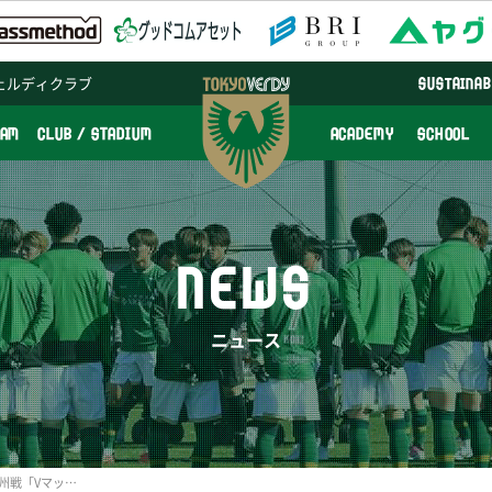
ェルディクラブ
SUSTAINAB
EAM
CLUB / STADIUM
ACADEMY
SCHOOL
NEWS
ニュース
8/26(日)ギラヴァンツ北九州戦「Vマッチパートナー」発表