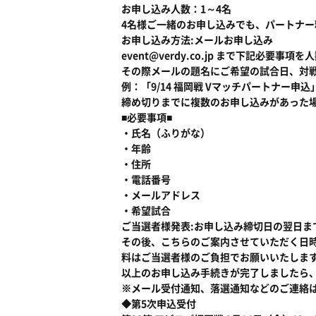
お申し込み人数：1～4名
4名様ご一緒のお申し込みでも、パートナ
お申し込み方法:メールお申し込み
event@verdy.co.jp まで下記必
その際メールの題名にご希望の試合日、対
例：「9/14 福岡戦 Vマッチパートナー申込
締め切りまでに複数のお申し込みがあった
■必要事項■
・氏名（ふりがな）
・年齢
・住所
・電話番号
・メールアドレス
・希望試合
ご当選者様発表:お申し込み締切日の翌日ま
その後、こちらのご案内させていただく日
料はご当選者様のご負担でお願いいたしま
以上のお申し込み手続きが完了しましたら
※メール受付通知、落選通知などのご連絡
◆第5次申込受付