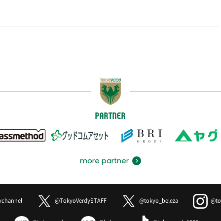
PARTNER
more partner
ychannel
@TokyoVerdySTAFF
@tokyo_beleza
@to