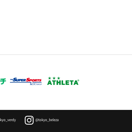
kyo_verdy
@tokyo_beleza