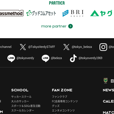
PARTNER
more partner
ychannel
@TokyoVerdySTAFF
@tokyo_beleza
@to
@tokyoverdy
@beleza
@tokyoverdy1969
日
SCHOOL
FAN ZONE
NEW
サッカースクール
ファンクラブ
録
大人のサッカー
FC会員専用コンテンツ
CALE
スポーツ＆SDGs普及活動
グッズ
スクールカレンダー
エンタメコンテンツ
UM
MATC