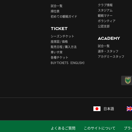
クラブ情報
試合一覧
スタジアム
順位表
観戦マナー
初めての観戦ガイド
ボランティア
公認支部
TICKET
シーズンチケット
ACADEMY
座席図 / 価格
試合一覧
販売日程 / 購入方法
選手・スタッフ
車いす席
アカデミースタッフ
各種チケット
BUY TICKETS（ENGLISH）
日本語
よくあるご質問
このサイトについて
プラ