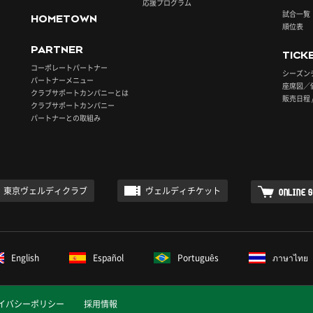
応援プログラム
試合一覧
HOMETOWN
順位表
PARTNER
TICK
コーポレートパートナー
シーズン
パートナーメニュー
座席図／
クラブサポートカンパニーとは
販売日程 
クラブサポートカンパニー
パートナーとの取組み
東京ヴェルディクラブ
ヴェルディチケット
ONLINE 
English
Español
Português
ภาษาไทย
イバシーポリシー
採用情報