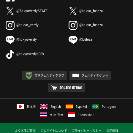
@TokyoVerdySTAFF
@tokyo_beleza
@tokyo_verdy
@tokyo_beleza
@tokyoverdy
@beleza
@tokyoverdy1969
東京ヴェルディクラブ
ヴェルディチケット
ONLINE STORE
日本語
English
Español
Português
ภาษาไทย
Indonesian
よくあるご質問
このサイトについて
プライバシーポリシー
採用情報