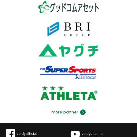
more partner
verdyofficial
verdychannel