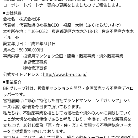
コーポレートパートナー契約の更新をしましたのでご報告します。
■会社概要
会社名：株式会社BRI
代表者：代表取締役社長兼CEO 福原 大輔（ふくはらだいすけ）
本社所在地：〒106-0032 東京都港区六本木7-18-18 住友不動産六本木
ビル 4F
設立年月日：平成19年5月1日
資本金：50,000,000円
事業内容：投資用マンション企画・開発・販売事業・海外販売事業
賃貸管理事業
建物管理事業
公式サイトアドレス：
http://www.b-r-i.co.jp/
■事業紹介
BRIグループ社は、投資用マンションを開発・企画販売する不動産デベロ
ッパーです。
富裕層向けに都心に特化した自社ブランドマンション『ガリシア』シリ
ーズは高い評価を今日まで頂いております。
私たちは、不動産事業を核として地域社会や海外の人々に貢献していく
ことが大切な社会的使命であると考えており、今後は、様々な新事業を
立ち上げ、10社10事業『医・食・住・楽』を実現する不動産総合メーカ
ーを全従業員で目指しております。
東京から、アジア、そして世界へ。総合不動産メーカーとしての‘BRIグル