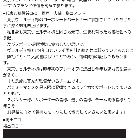
ープ’のブランド価値を高めて参ります。
■代表取締役兼CEO 福原 大輔 様コメント
「東京ヴェルディ様のコーポレートパートナーに参加させていただけた
事に深く御礼申上げます。
私自身も東京ヴェルディ様と同じ地元で、生まれ育った地域社会への
貢献、
及びスポーツ振興活動に協力したい思いで、
ヴェルディ様とは4年目という期間を引き続き共に戦っていけることは
弊社にとって大変喜ばしいことであり、信頼関係の証しでもありま
す。
東京ヴェルディ様は昨年初のプレーオフに進出し今年も魅力的な選手
が多く、
また思慮に富んだ監督がいるチームです。
パフォーマンスを最大限に発揮できるよう全力でサポートしてまいる
とともに、
スポンサー様、サポーターの皆様、選手の皆様、チーム関係者様と今
年こそ
J1昇格に向けて気持ちを一つにして協力していきたいと思います」
■掲出ロゴ
掲出ロゴ：