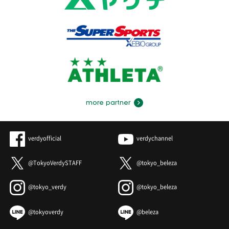
more partner
verdyofficial
verdychannel
@TokyoVerdySTAFF
@tokyo_beleza
@tokyo_verdy
@tokyo_beleza
@tokyoverdy
@beleza