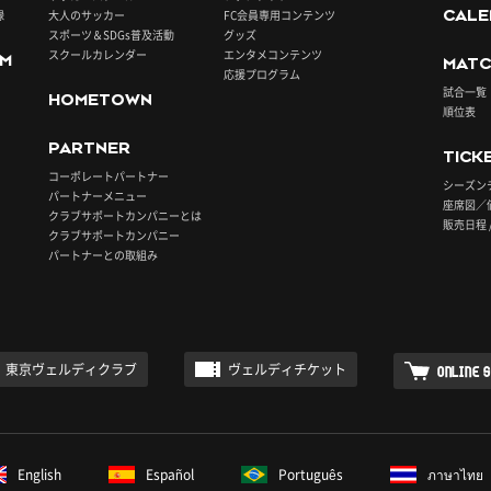
録
大人のサッカー
FC会員専用コンテンツ
CALE
スポーツ＆SDGs普及活動
グッズ
スクールカレンダー
エンタメコンテンツ
UM
MATC
応援プログラム
試合一覧
HOMETOWN
順位表
PARTNER
TICK
コーポレートパートナー
シーズン
パートナーメニュー
座席図／
クラブサポートカンパニーとは
販売日程 
クラブサポートカンパニー
パートナーとの取組み
東京ヴェルディクラブ
ヴェルディチケット
ONLINE 
English
Español
Português
ภาษาไทย