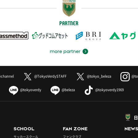
PARTNER
more partner
ychannel
@TokyoVerdySTAFF
@tokyo_beleza
@to
@tokyoverdy
@beleza
@tokyoverdy1969
日
SCHOOL
FAN ZONE
NEW
サッカースクール
ファンクラブ