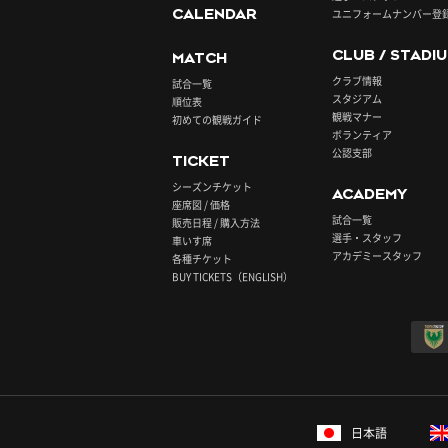
CALENDAR
ユニフォームナンバー登
CLUB / STADI
MATCH
クラブ情報
試合一覧
スタジアム
順位表
観戦マナー
初めての観戦ガイド
ボランティア
公認支部
TICKET
シーズンチケット
ACADEMY
座席図 / 価格
試合一覧
販売日程 / 購入方法
選手・スタッフ
車いす席
アカデミースタッフ
各種チケット
BUY TICKETS（ENGLISH）
日本語