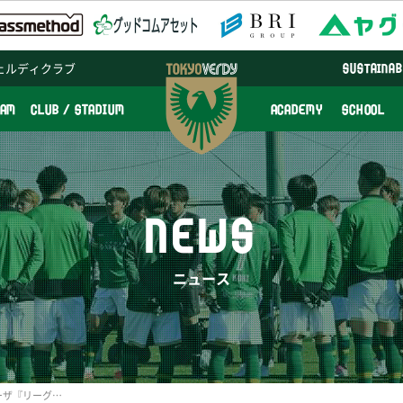
ェルディクラブ
SUSTAINAB
EAM
CLUB / STADIUM
ACADEMY
SCHOOL
NEWS
ニュース
まず一冠！ 日テレ・ベレーザ『リーグカップ優勝記念Ｔシャツ』受注販売開始のお知らせ