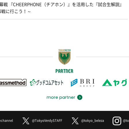
Eリーグ開幕戦 『CHEERPHONE（チアホン）』を活用した『試合生解説』
幕戦に行こう！～
PARTNER
more partner
ychannel
@TokyoVerdySTAFF
@tokyo_beleza
@to