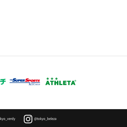
kyo_verdy
@tokyo_beleza