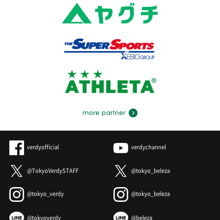
more partner
verdyofficial
verdychannel
@TokyoVerdySTAFF
@tokyo_beleza
@tokyo_verdy
@tokyo_beleza
@tokyoverdy
@beleza