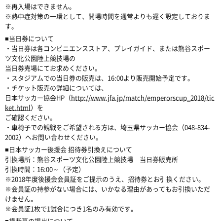
※再入場はできません。
※熱中症対策の一環として、開場時間を通常よりも遅く設定しておりま
す。
■当日券について
・当日券は各コンビニエンスストア、プレイガイド、または熊谷スポー
ツ文化公園陸上競技場の
当日券売場にてお求めください。
・スタジアムでの当日券の販売は、16:00より販売開始予定です。
・チケット販売の詳細については、
日本サッカー協会HP（
http://www.jfa.jp/match/emperorscup_2018/tic
ket.html
）を
ご確認ください。
・車椅子での観戦をご希望される方は、埼玉県サッカー協会（048-834-
2002）へお問い合わせください。
■日本サッカー後援会 招待券引換えについて
引換場所：熊谷スポーツ文化公園陸上競技場 当日券販売所
引換時間：16:00～（予定）
※2018年度後援会会員証をご提示のうえ、招待券とお引換ください。
※会員証の持参がない場合には、いかなる理由があってもお引換いただ
けません。
※会員証1枚で1試合につき1名のみ有効です。
■横断幕の掲出について