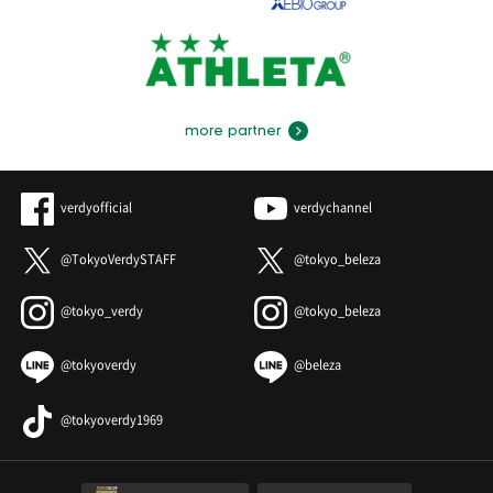
more partner
verdyofficial
verdychannel
@TokyoVerdySTAFF
@tokyo_beleza
@tokyo_verdy
@tokyo_beleza
@tokyoverdy
@beleza
@tokyoverdy1969