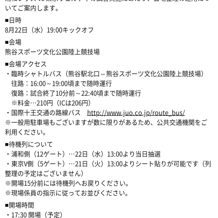
いてご案内します。
■日時
8月22日（水）19:00キックオフ
■会場
熊谷スポーツ文化公園陸上競技場
■会場アクセス
・臨時シャトルバス（熊谷駅北口⇔熊谷スポーツ文化公園陸上競技場）
往路：16:00～19:00頃まで随時運行
復路：試合終了10分前～22:40頃まで随時運行
※料金…210円（ICは206円）
・国際十王交通の路線バス
http://www.juo.co.jp/route_bus/
※一般用駐車場もございますが数に限りがあるため、公共交通機関をご
利用ください。
■待機列について
・浦和側（12ゲート）…22日（水）13:00より当日抽選
・東京V側（5ゲート）…21日（火）13:00よりシート貼りが可能です（列
整理の予定はございません）
※開場15分前には待機列へお戻りください。
※現場係員の指示に従ってお並びください。
■開場時間
・17:30 開場（予定）