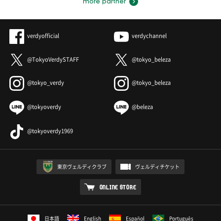
more partner
verdyofficial
verdychannel
@TokyoVerdySTAFF
@tokyo_beleza
@tokyo_verdy
@tokyo_beleza
@tokyoverdy
@beleza
@tokyoverdy1969
東京ヴェルディクラブ
ヴェルディチケット
ONLINE STORE
日本語
English
Español
Português