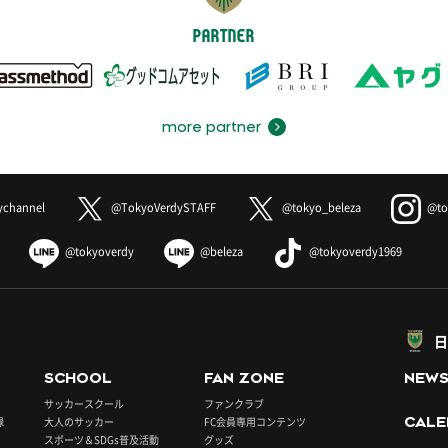
PARTNER
more partner
ychannel
@TokyoVerdySTAFF
@tokyo_beleza
@to
@tokyoverdy
@beleza
@tokyoverdy1969
日
SCHOOL
FAN ZONE
NEW
サッカースクール
ファンクラブ
録
大人のサッカー
FC会員専用コンテンツ
CALE
スポーツ＆SDGs普及活動
グッズ