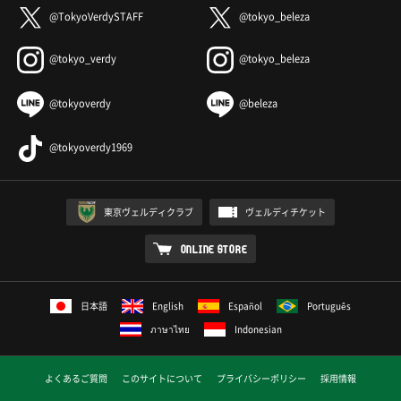
@TokyoVerdySTAFF
@tokyo_beleza
@tokyo_verdy
@tokyo_beleza
@tokyoverdy
@beleza
@tokyoverdy1969
東京ヴェルディクラブ
ヴェルディチケット
ONLINE STORE
日本語
English
Español
Português
ภาษาไทย
Indonesian
よくあるご質問
このサイトについて
プライバシーポリシー
採用情報