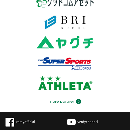
more partner
verdyofficial
verdychannel