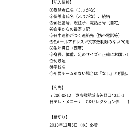
【記入情報】
①受験者氏名（ふりがな）
②保護者氏名（ふりがな）、続柄
③郵便番号、現住所、電話番号（自宅）
④自宅からの最寄り駅
⑤日中連絡がつく連絡先（携帯電話等）
⑥Eメールアドレス※文字数制限のないPC用
⑦生年月日（西暦）
⑧身長、体重、足のサイズ※正確にお願い
⑨利き足
⑩学校名
⑪所属チーム※ない場合は『なし』と明記
【宛先】
〒206-0812 東京都稲城市矢野口4015-1
日テレ・メニーナ GKセレクション係 
【締切り】
2018年12月5日（水）必着