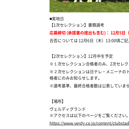
■実地日
【1次セレクション】書類選考
応募締切 (承諾書の提出も含む)： 12月5日
合否については 12月6日（木）13:00
【2次セレクション】12月中を予定
※１次セレクション合格者のみ、2次セレ
※２次セレクションは日テレ・メニーナの
格者にのみお知らせします。
※選考基準、最終合格者数は公表していま
【場所】
ヴェルディグランド
※アクセスは以下のページをご覧ください
https://www.verdy.co.jp/content/clubsta