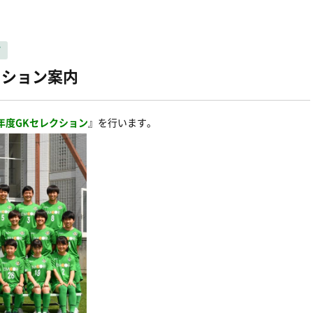
ザ
クション案内
8年度GKセレクション
』を行います。