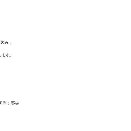
のみ 。
します。
。
担当：野寺