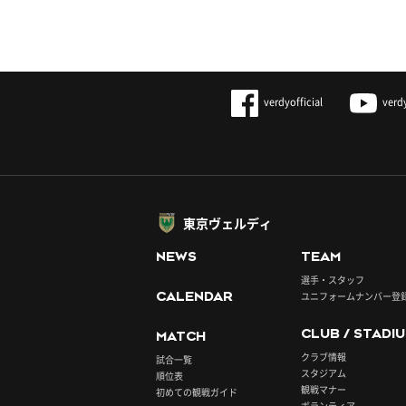
verdyofficial
verd
東京ヴェルディ
NEWS
TEAM
選手・スタッフ
CALENDAR
ユニフォームナンバー登
CLUB / STADI
MATCH
クラブ情報
試合一覧
スタジアム
順位表
観戦マナー
初めての観戦ガイド
ボランティア