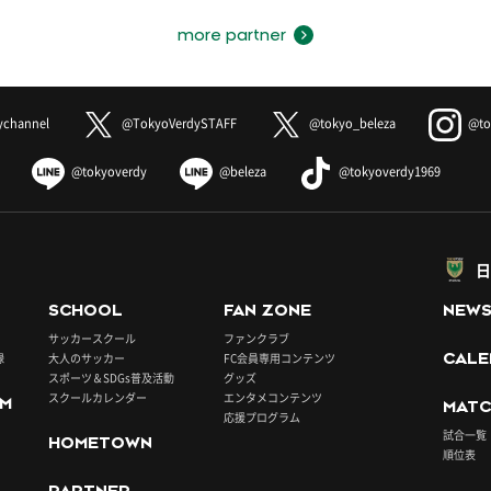
more partner
ychannel
@TokyoVerdySTAFF
@tokyo_beleza
@to
@tokyoverdy
@beleza
@tokyoverdy1969
日
SCHOOL
FAN ZONE
NEW
サッカースクール
ファンクラブ
録
大人のサッカー
FC会員専用コンテンツ
CALE
スポーツ＆SDGs普及活動
グッズ
スクールカレンダー
エンタメコンテンツ
UM
MATC
応援プログラム
試合一覧
HOMETOWN
順位表