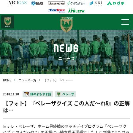
日テレ・
東京ベレーザ
NEWS
ニュース
HOME
ニュース一覧
【フォト】『ベレーザクイズ この人だ〜れ⁉︎』の正解は…
2018.11.20
緑のよもやま話
ベレーザ
【フォト】『ベレーザクイズ この人だ〜れ⁉︎』の正解
は…
日テレ・ベレーザ、ホーム最終戦のマッチデイプログラム『ベレーザク
イズ この人だ〜れ⁉︎』の正解は…植木理子選手でした！この頃はまだサッ