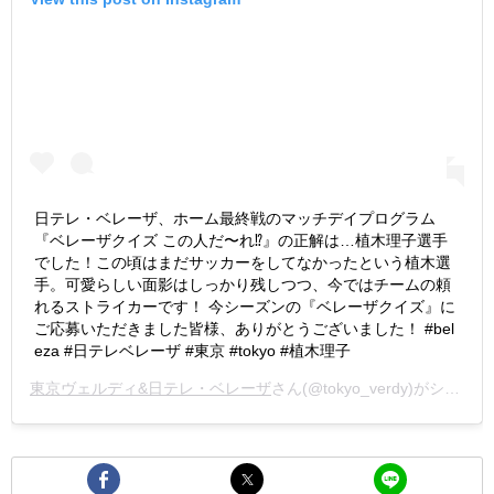
日テレ・ベレーザ、ホーム最終戦のマッチデイプログラム
『ベレーザクイズ この人だ〜れ⁉︎』の正解は…植木理子選手
でした！この頃はまだサッカーをしてなかったという植木選
手。可愛らしい面影はしっかり残しつつ、今ではチームの頼
れるストライカーです！ 今シーズンの『ベレーザクイズ』に
ご応募いただきました皆様、ありがとうございました！ #bel
eza #日テレベレーザ #東京 #tokyo #植木理子
東京ヴェルディ&日テレ・ベレーザ
さん(@tokyo_verdy)がシェアした投稿 -