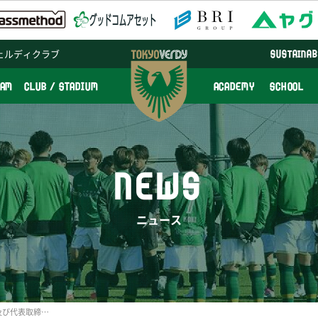
ェルディクラブ
SUSTAINAB
EAM
CLUB / STADIUM
ACADEMY
SCHOOL
NEWS
ニュース
藤川孝幸氏逝去について 及び代表取締役社長 羽生英之の弔辞