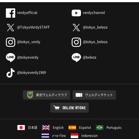
verdyofficial
verdychannel
@TokyoVerdySTAFF
@tokyo_beleza
@tokyo_verdy
@tokyo_beleza
@tokyoverdy
@beleza
@tokyoverdy1969
東京ヴェルディクラブ
ヴェルディチケット
ONLINE STORE
日本語
English
Español
Português
ภาษาไทย
Indonesian