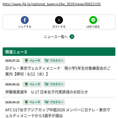
http://www.jfa.jp/national_team/u19w_2019/news/00021119/
シェアする
ポストする
LINEで送る
ニュース一覧へ
関連ニュース
2026.07.22
ベレーザ
アカデミー
日テレ・東京ヴェルディメニーナ 現小学5年生対象練習会のご
案内【締切：8/12（水）】
2026.04.22
ベレーザ
アカデミー
伊藤風葵選手 U-17 日本女子代表辞退のお知らせ
2026.04.15
ベレーザ
アカデミー
AFC U17女子アジアカップ中国2026 メンバーに日テレ・東京ヴ
ェルディメニーナから3選手が選出