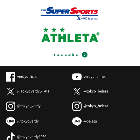
more partner
verdyofficial
verdychannel
@TokyoVerdySTAFF
@tokyo_beleza
@tokyo_verdy
@tokyo_beleza
@tokyoverdy
@beleza
@tokyoverdy1969