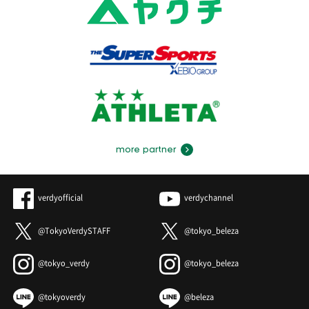
more partner
verdyofficial
verdychannel
@TokyoVerdySTAFF
@tokyo_beleza
@tokyo_verdy
@tokyo_beleza
@tokyoverdy
@beleza