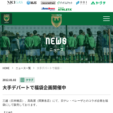
日テレ・
東京ベレーザ
NEWS
ニュース
HOME
ニュース一覧
大手デパートで福袋企画開催中
2012.01.02
クラブ
大手デパートで福袋企画開催中
三越（日本橋店）、高島屋（関東各店）にて、日テレ・ベレーザとのコラボ企画を福
袋にして販売しております。

【三越】