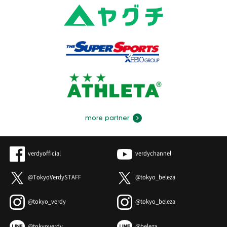
more partner
verdyofficial
verdychannel
@TokyoVerdySTAFF
@tokyo_beleza
@tokyo_verdy
@tokyo_beleza
@tokyoverdy
@beleza