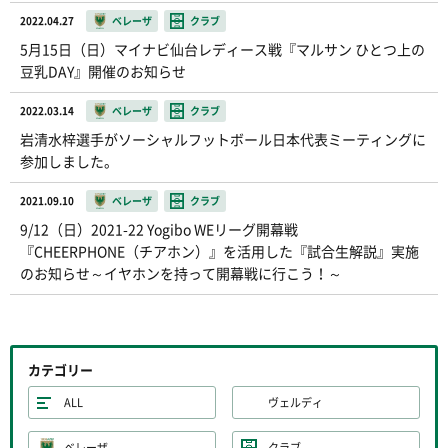
2022.04.27
ベレーザ
クラブ
5月15日（日）マイナビ仙台レディース戦『マルサン ひとつ上の
豆乳DAY』開催のお知らせ
2022.03.14
ベレーザ
クラブ
岩清水梓選手がソーシャルフットボール日本代表ミーティングに
参加しました。
2021.09.10
ベレーザ
クラブ
9/12（日）2021-22 Yogibo WEリーグ開幕戦
『CHEERPHONE（チアホン）』を活用した『試合生解説』実施
のお知らせ～イヤホンを持って開幕戦に行こう！～
カテゴリー
ALL
ヴェルディ
ベレーザ
クラブ