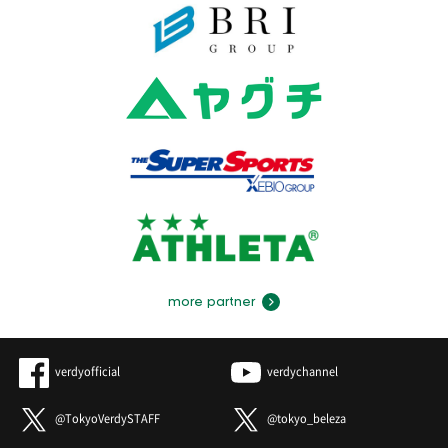
more partner
verdyofficial
verdychannel
@TokyoVerdySTAFF
@tokyo_beleza