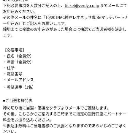
下記必要事項を人数分ご記入の上、
ticket@verdy.co.jp
までメールにて
お申込みください。
その際メールの件名に『10/20 INAC神戸レオネッサ戦 Beマッチパートナ
ー申込み』とご記入をお願いします。
締切までに複数のお申込みがあった場合には抽選でご当選者様を決定し
ます。
【必要事項】
・氏名（全員分）
・年齢（全員分）
・住所
・電話番号
・メールアドレス
・希望選手（1名）
■ご当選者様発表
締め切り後に当選・落選をクラブよりメールでご連絡します。
その後、こちらからご案内する日時までに指定の銀行口座にパートナー
料金をお振り込みください。
※振込手数料はご当選者様のご負担となりますのであらかじめご了承く
ださい。