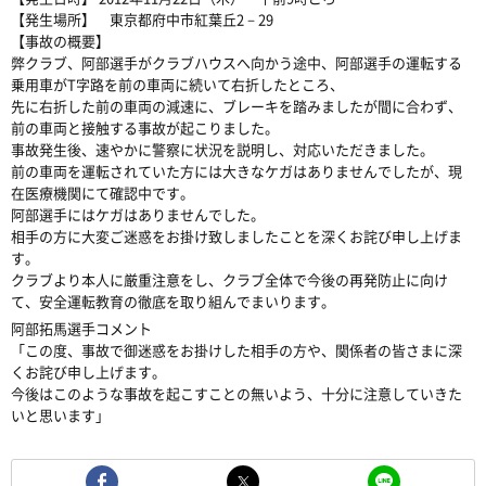
【発生場所】 東京都府中市紅葉丘2－29
【事故の概要】
弊クラブ、阿部選手がクラブハウスへ向かう途中、阿部選手の運転する
乗用車がT字路を前の車両に続いて右折したところ、
先に右折した前の車両の減速に、ブレーキを踏みましたが間に合わず、
前の車両と接触する事故が起こりました。
事故発生後、速やかに警察に状況を説明し、対応いただきました。
前の車両を運転されていた方には大きなケガはありませんでしたが、現
在医療機関にて確認中です。
阿部選手にはケガはありませんでした。
相手の方に大変ご迷惑をお掛け致しましたことを深くお詫び申し上げま
す。
クラブより本人に厳重注意をし、クラブ全体で今後の再発防止に向け
て、安全運転教育の徹底を取り組んでまいります。
阿部拓馬選手コメント
「この度、事故で御迷惑をお掛けした相手の方や、関係者の皆さまに深
くお詫び申し上げます。
今後はこのような事故を起こすことの無いよう、十分に注意していきた
いと思います」