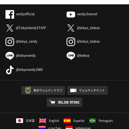
verdyofficial
verdychannel
@TokyoVerdySTAFF
@tokyo_beleza
@tokyo_verdy
@tokyo_beleza
@tokyoverdy
@beleza
@tokyoverdy1969
東京ヴェルディクラブ
ヴェルディチケット
ONLINE STORE
日本語
English
Español
Português
ภาษาไทย
Indonesian