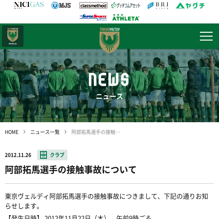
日テレ・
東京ベレーザ
NEWS
ニュース
HOME
ニュース一覧
阿部拓馬選手の接触事故について
2012.11.26
クラブ
阿部拓馬選手の接触事故について
東京ヴェルディ阿部拓馬選手の接触事故につきまして、下記の通りお知
らせします。
【発生日時】 2012年11月22日（木） 午前9時ごろ