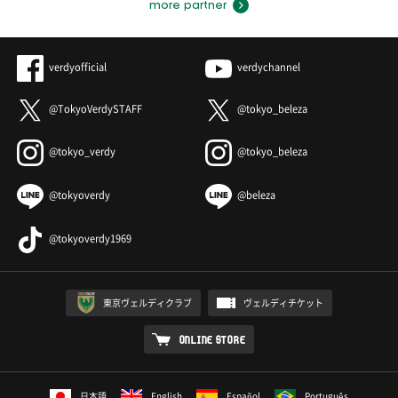
more partner
verdyofficial
verdychannel
@TokyoVerdySTAFF
@tokyo_beleza
@tokyo_verdy
@tokyo_beleza
@tokyoverdy
@beleza
@tokyoverdy1969
東京ヴェルディクラブ
ヴェルディチケット
ONLINE STORE
日本語
English
Español
Português