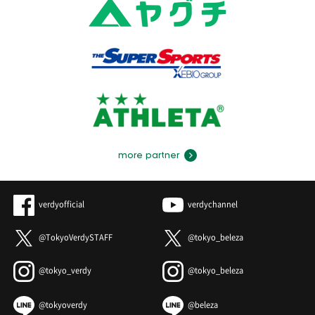
more partner
verdyofficial
verdychannel
@TokyoVerdySTAFF
@tokyo_beleza
@tokyo_verdy
@tokyo_beleza
@tokyoverdy
@beleza