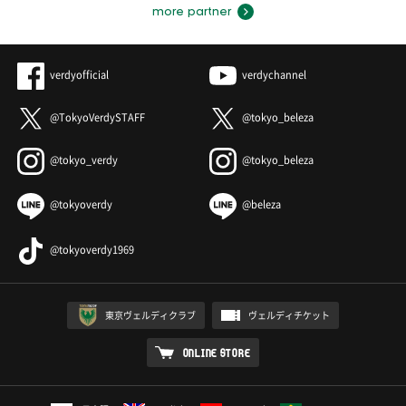
more partner
verdyofficial
verdychannel
@TokyoVerdySTAFF
@tokyo_beleza
@tokyo_verdy
@tokyo_beleza
@tokyoverdy
@beleza
@tokyoverdy1969
東京ヴェルディクラブ
ヴェルディチケット
ONLINE STORE