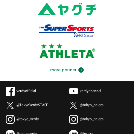
more partner
verdyofficial
verdychannel
@TokyoVerdySTAFF
@tokyo_beleza
@tokyo_verdy
@tokyo_beleza
@tokyoverdy
@beleza