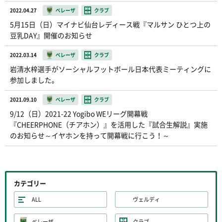
2022.04.27
ベレーザ
クラブ
5月15日（日）マイナビ仙台レディース戦『マルサン ひとつ上の
豆乳DAY』開催のお知らせ
2022.03.14
ベレーザ
クラブ
岩清水梓選手がソーシャルフットボール日本代表ミーティングに
参加しました。
2021.09.10
ベレーザ
クラブ
9/12（日）2021-22 Yogibo WEリーグ開幕戦
『CHEERPHONE（チアホン）』を活用した『試合生解説』実施
のお知らせ～イヤホンを持って開幕戦に行こう！～
カテゴリー
ALL
ヴェルディ
ベレーザ
クラブ