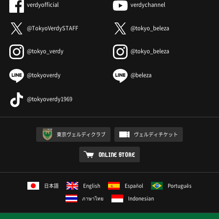
verdyofficial
verdychannel
@TokyoVerdySTAFF
@tokyo_beleza
@tokyo_verdy
@tokyo_beleza
@tokyoverdy
@beleza
@tokyoverdy1969
東京ヴェルディクラブ
ヴェルディチケット
ONLINE STORE
日本語
English
Español
Português
ภาษาไทย
Indonesian